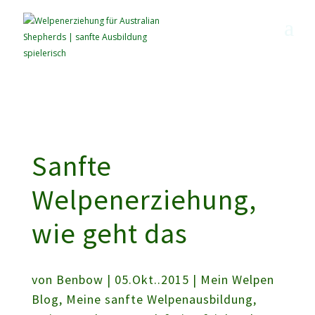
9A0D1E336467FB0C35B620E0CC9AB89A jxIe3rVoAoLtlnvBwPeGoGlTxnA
Sanfte
Welpenerziehung,
wie geht das
von
Benbow
| 05.Okt..2015 |
Mein Welpen
Blog
,
Meine sanfte Welpenausbildung
,