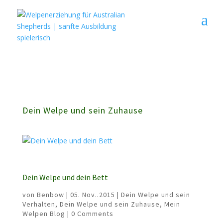
9A0D1E336467FB0C35B620E0CC9AB89A
jxIe3rVoAoLtlnvBwPeGoGlTxnA
Dein Welpe und sein Zuhause
Dein Welpe und dein Bett
von
Benbow
|
05. Nov..2015
|
Dein Welpe und sein
Verhalten
,
Dein Welpe und sein Zuhause
,
Mein
Welpen Blog
| 0 Comments