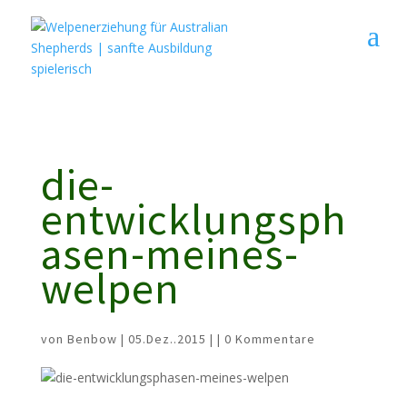
9A0D1E336467FB0C35B620E0CC9AB89A
jxIe3rVoAoLtlnvBwPeGoGlTxnA
die-
entwicklungsph
asen-meines-
welpen
von
Benbow
| 05.Dez..2015 | |
0 Kommentare