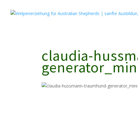
9A0D1E336467FB0C35B620E0CC9AB89A jxIe3rVoAoLtlnvBwPeGoGl
claudia-huss
generator_min