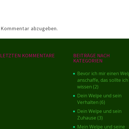
n Kommentar abzugeben.
E LETZTEN KOMMENTARE
BEITRÄGE NACH
KATEGORIEN
Bevor ich mir einen We
anschaffe, das sollte ich
wissen
(2)
Dein Welpe und sein
Verhalten
(6)
Dein Welpe und sein
Zuhause
(3)
Mein Welpe und seine