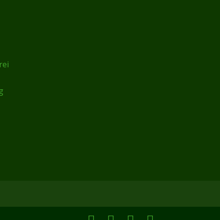
rei
g