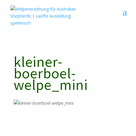
9A0D1E336467FB0C35B620E0CC9AB89A
jxIe3rVoAoLtlnvBwPeGoGlTxnA
kleiner-
boerboel-
welpe_mini