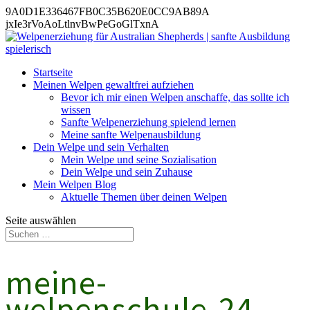
9A0D1E336467FB0C35B620E0CC9AB89A
jxIe3rVoAoLtlnvBwPeGoGlTxnA
Startseite
Meinen Welpen gewaltfrei aufziehen
Bevor ich mir einen Welpen anschaffe, das sollte ich
wissen
Sanfte Welpenerziehung spielend lernen
Meine sanfte Welpenausbildung
Dein Welpe und sein Verhalten
Mein Welpe und seine Sozialisation
Dein Welpe und sein Zuhause
Mein Welpen Blog
Aktuelle Themen über deinen Welpen
Seite auswählen
meine-
welpenschule-24-