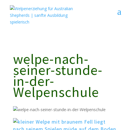
9A0D1E336467FB0C35B620E0CC9AB89A
jxIe3rVoAoLtlnvBwPeGoGlTxnA
welpe-nach-
seiner-stunde-
in-der-
Welpenschule